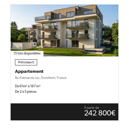
15 lots disponibles
Prêt à taux 0
Appartement
8a Avenue du Lac, Ensisheim, France
De 61m² à 167 m²
De 2 à 5 pièces
À partir de
242 800€