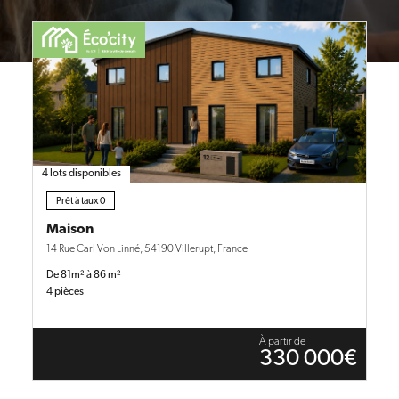
4 lots disponibles
Prêt à taux 0
Maison
14 Rue Carl Von Linné, 54190 Villerupt, France
De 81m² à 86 m²
4 pièces
À partir de
330 000€