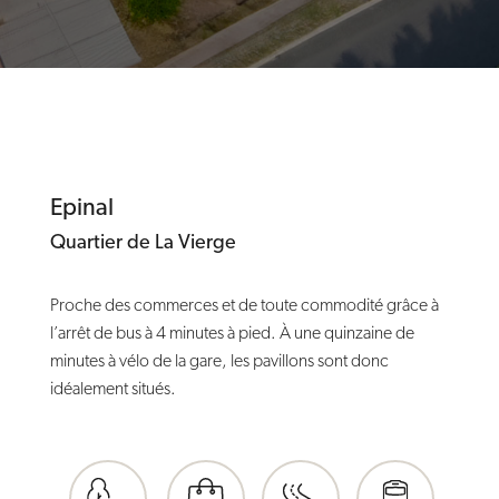
PAV-04
Contact
Surface
88m2
Étage / Orientation
Extérieur
994m2
Jardin
Vendu
Prix TTC
Vendu
Epinal
Quartier de La Vierge
N° du lot
Proche des commerces et de toute commodité grâce à
PAV-05
l’arrêt de bus à 4 minutes à pied. À une quinzaine de
Contact
Surface
minutes à vélo de la gare, les pavillons sont donc
88m2
idéalement situés.
Étage / Orientation
Extérieur
2360m2
Jardin
Vendu
Prix TTC