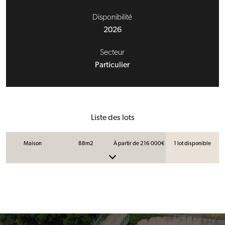
Disponibilité
2026
Secteur
Particulier
Liste des lots
Maison
88m2
À partir de 216 000€
1 lot disponible
N° du lot
PAV-01
Contact
Surface
88m2
Étage / Orientation