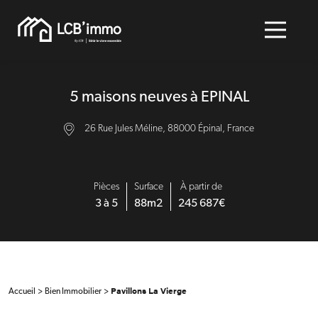
5 maisons neuves à EPINAL
26 Rue Jules Méline, 88000 Épinal, France
Pièces
Surface
À partir de
3 à 5
88m2
245 687€
>
>
Pavillons La Vierge
Accueil
Bien Immobilier